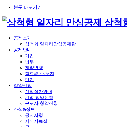
본문 바로가기
삼척
공제소개
삼척형 일자리안심공제란
공제안내
가입
납부
계약변경
철회/취소/해지
만기
청약신청
신청절차안내
기업 청약신청
근로자 청약신청
소식&정보
공지사항
서식자료실